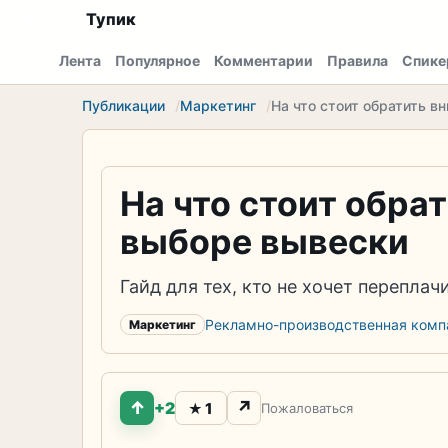
Тупик
Лента
Популярное
Комментарии
Правила
Спике
Публикации
Маркетинг
На что стоит обратить в
На что стоит обра
выборе вывески
Гайд для тех, кто не хочет перепла
Рекламно-производственная ком
Маркетинг
↑
↗
+2
1
★
Пожаловаться