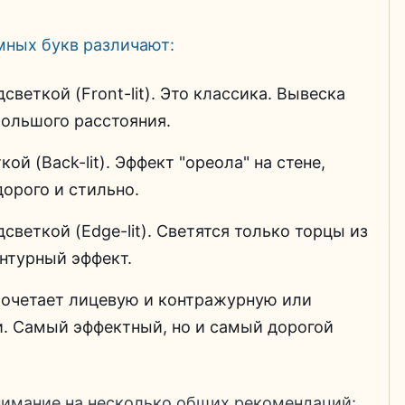
мных букв различают:
веткой (Front-lit). Это классика. Вывеска
большого расстояния.
й (Back-lit). Эффект "ореола" на стене,
дорого и стильно.
веткой (Edge-lit). Светятся только торцы из
нтурный эффект.
Сочетает лицевую и контражурную или
. Самый эффектный, но и самый дорогой
нимание на несколько общих рекомендаций: