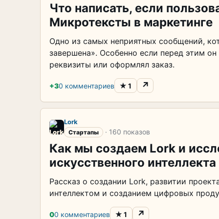
Что написать, если пользов
Микротексты в маркетинге
Одно из самых неприятных сообщений, ко
завершена». Особенно если перед этим он
реквизиты или оформлял заказ.
↗
★
+3
0 комментариев
1
Lork
· 160 показов
Стартапы
Как мы создаем Lork и исс
искусственного интеллекта
Рассказ о создании Lork, развитии проек
интеллектом и созданием цифровых проду
↗
★
0
0 комментариев
1