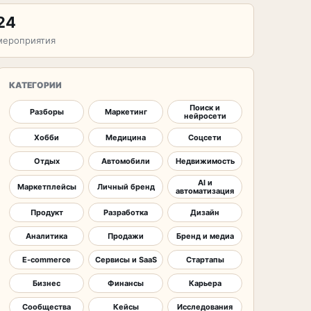
24
мероприятия
КАТЕГОРИИ
Поиск и
Разборы
Маркетинг
нейросети
Хобби
Медицина
Соцсети
Отдых
Автомобили
Недвижимость
AI и
Маркетплейсы
Личный бренд
автоматизация
Продукт
Разработка
Дизайн
Аналитика
Продажи
Бренд и медиа
E-commerce
Сервисы и SaaS
Стартапы
Бизнес
Финансы
Карьера
Сообщества
Кейсы
Исследования