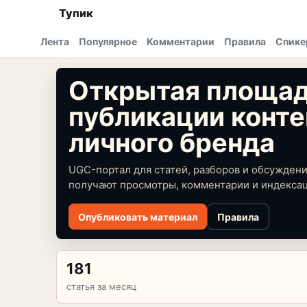
Тупик
Лента
Популярное
Комментарии
Правила
Спике
Открытая площад
публикации конте
личного бренда
UGC-портал для статей, разборов и обсужден
получают просмотры, комментарии и индекса
Опубликовать материал
Правила
181
статья за месяц