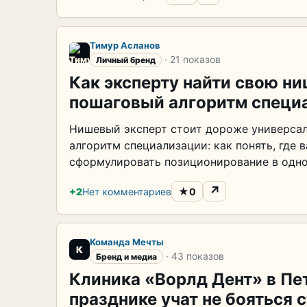
Тимур Асланов
· 21 показов
Личный бренд
Как эксперту найти свою н
пошаговый алгоритм специ
Нишевый эксперт стоит дороже универсал
алгоритм специализации: как понять, где 
сформулировать позиционирование в одн
↗
★
+2
Нет комментариев
0
Команда Мечты
К
· 43 показов
Бренд и медиа
Клиника «Ворлд Дент» в Пе
празднике учат не бояться 