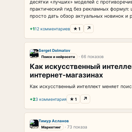
десятки «лучших» моделей с противореч
практический гид без рекламных формул: 
просто дать обзор актуальных новинок и 
↗
★
+1
12 комментариев
1
Serget Dolmatov
· 66 показов
Поиск и нейросети
Как искусственный интелле
интернет-магазинах
Как искусственный интеллект меняет поис
↗
★
+2
3 комментария
1
Тимур Асланов
· 73 показа
Маркетинг