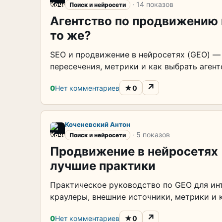
· 14 показов
Поиск и нейросети
Агентство по продвижению в
то же?
SEO и продвижение в нейросетях (GEO) — 
пересечения, метрики и как выбрать агент
↗
★
0
Нет комментариев
0
Коченевский Антон
· 5 показов
Поиск и нейросети
Продвижение в нейросетях 
лучшие практики
Практическое руководство по GEO для инте
краулеры, внешние источники, метрики и 
↗
★
0
Нет комментариев
0