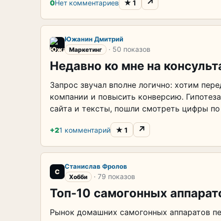
↗
★
0
Нет комментариев
1
Южанин Дмитрий
· 50 показов
Маркетинг
Недавно ко мне на консуль
Запрос звучал вполне логично: хотим пер
компании и повысить конверсию. Гипотеза
сайта и тексты, пошли смотреть цифры по
↗
★
+2
1 комментарий
1
Станислав Фролов
С
· 79 показов
Хобби
Топ-10 самогонных аппарат
Рынок домашних самогонных аппаратов пе