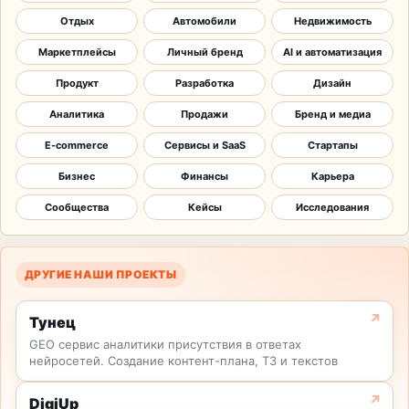
Отдых
Автомобили
Недвижимость
Маркетплейсы
Личный бренд
AI и автоматизация
Продукт
Разработка
Дизайн
Аналитика
Продажи
Бренд и медиа
E-commerce
Сервисы и SaaS
Стартапы
Бизнес
Финансы
Карьера
Сообщества
Кейсы
Исследования
ДРУГИЕ НАШИ ПРОЕКТЫ
Тунец
GEO сервис аналитики присутствия в ответах
нейросетей. Создание контент-плана, ТЗ и текстов
DigiUp