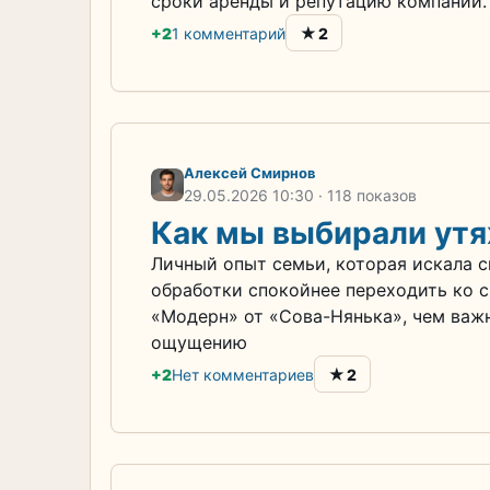
сроки аренды и репутацию компании.
★
+2
1 комментарий
2
Алексей Смирнов
29.05.2026
10:30
· 118 показов
Как мы выбирали утя
Личный опыт семьи, которая искала 
обработки спокойнее переходить ко с
«Модерн» от «Сова-Нянька», чем важн
ощущению
★
+2
Нет комментариев
2