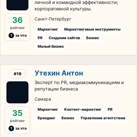
личной и командной эффективности;
корпоративной культуры.
36
Санкт-Петербург
рейтинг
Маркетинг
Маркетинговые инструменты
за что
PR
Создание сайтов
Бизнес
Малый бизнес
Утехин Антон
#19
Эксперт по PR, медиакоммуникациям и
репутации бизнеса
Самара
Маркетинг
Контент-маркетинг
PR
35
Брендинг
Бизнес
Управление агентством
рейтинг
за что