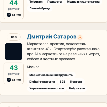
44
Telegram
Подкасты
Медиа и издательства
Личный бренд
рейтинг
за что
Дмитрий Сатаров
#16
★
Маркетолог-практик, основатель
агентства «Эй, Стартапер!»: рассказываю
про AI в маркетинге на реальных цифрах,
кейсах и честных провалах
43
Москва
рейтинг
Маркетинговые инструменты
за что
Digital-стратегия
B2B
Контент
Управление агентством
Нейросети