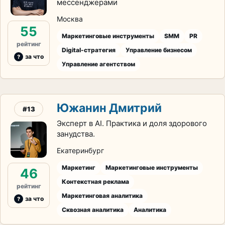
мессенджерами
Москва
55
Маркетинговые инструменты
SMM
PR
рейтинг
Digital-стратегия
Управление бизнесом
за что
Управление агентством
Южанин Дмитрий
#13
Эксперт в AI. Практика и доля здорового
занудства.
Екатеринбург
Маркетинг
Маркетинговые инструменты
46
Контекстная реклама
рейтинг
Маркетинговая аналитика
за что
Сквозная аналитика
Аналитика