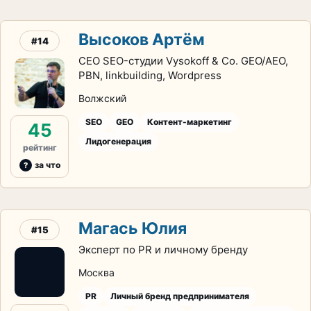
Высоков Артём
#14
CEO SEO-студии Vysokoff & Co. GEO/AEO,
PBN, linkbuilding, Wordpress
Волжский
SEO
GEO
Контент-маркетинг
45
Лидогенерация
рейтинг
за что
Магась Юлия
#15
Эксперт по PR и личному бренду
Москва
PR
Личный бренд предпринимателя