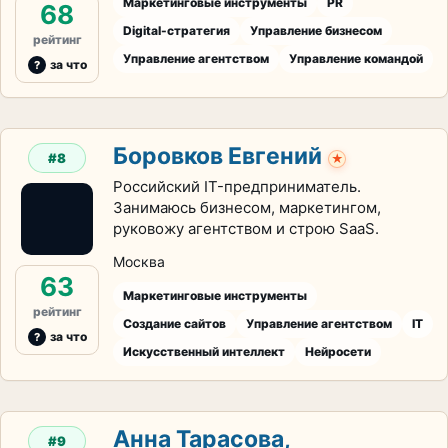
Маркетинговые инструменты
PR
68
Digital-стратегия
Управление бизнесом
рейтинг
Управление агентством
Управление командой
за что
Боровков Евгений
#8
★
Российский IT-предприниматель.
Занимаюсь бизнесом, маркетингом,
руковожу агентством и строю SaaS.
Москва
63
Маркетинговые инструменты
рейтинг
Создание сайтов
Управление агентством
IT
за что
Искусственный интеллект
Нейросети
Анна Тарасова,
#9