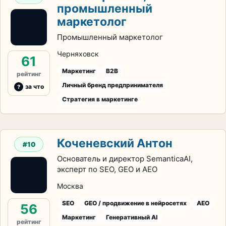
промышленный
маркетолог
Промышленный маркетолог
Черняховск
61
Маркетинг
B2B
рейтинг
Личный бренд предпринимателя
за что
Стратегия в маркетинге
Коченевский Антон
#10
Основатель и директор SemanticaAI,
эксперт по SEO, GEO и AEO
Москва
SEO
GEO / продвижение в нейросетях
AEO
56
Маркетинг
Генеративный AI
рейтинг