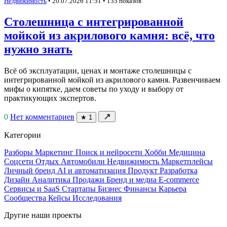
Недвижимость
•
20.07.2026
11:51
• 135 показов
Столешница с интегрированной
мойкой из акрилового камня: всё, что
нужно знать
Всё об эксплуатации, ценах и монтаже столешницы с
интегрированной мойкой из акрилового камня. Развенчиваем
мифы о кипятке, даем советы по уходу и выбору от
практикующих экспертов.
↗
0
Нет комментариев
★
1
Категории
Разборы
Маркетинг
Поиск и нейросети
Хобби
Медицина
Соцсети
Отдых
Автомобили
Недвижимость
Маркетплейсы
Личный бренд
AI и автоматизация
Продукт
Разработка
Дизайн
Аналитика
Продажи
Бренд и медиа
E-commerce
Сервисы и SaaS
Стартапы
Бизнес
Финансы
Карьера
Сообщества
Кейсы
Исследования
Другие наши проекты