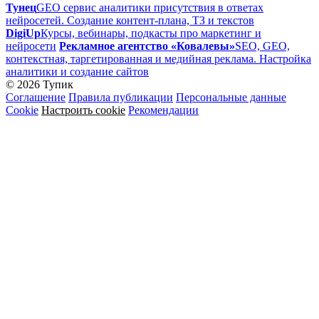
Тунец
GEO сервис аналитики присутствия в ответах
нейросетей. Создание контент-плана, ТЗ и текстов
DigiUp
Курсы, вебинары, подкасты про маркетинг и
нейросети
Рекламное агентство «Ковалевы»
SEO, GEO,
контекстная, таргетированная и медийная реклама. Настройка
аналитики и создание сайтов
© 2026 Тупик
Соглашение
Правила публикации
Персональные данные
Cookie
Настроить cookie
Рекомендации