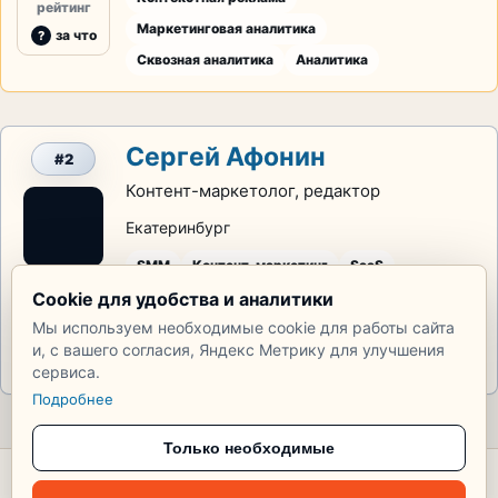
рейтинг
Маркетинговая аналитика
за что
Сквозная аналитика
Аналитика
Сергей Афонин
#2
Контент-маркетолог, редактор
Екатеринбург
SMM
Контент-маркетинг
SaaS
20
Cookie для удобства и аналитики
Чат-боты
Обучение персонала
Контент
Мы используем необходимые cookie для работы сайта
рейтинг
и, с вашего согласия, Яндекс Метрику для улучшения
за что
сервиса.
Подробнее
Только необходимые
© 2026 Тупик