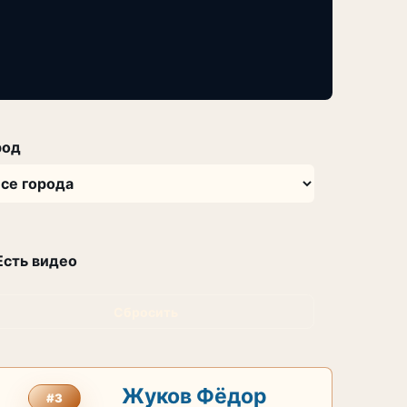
род
Есть видео
Сбросить
Жуков Фёдор
#3