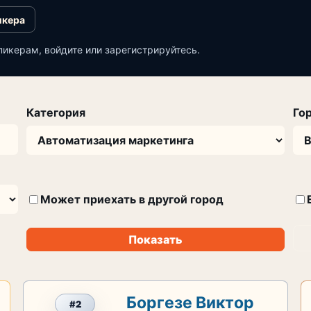
икера
пикерам, войдите или зарегистрируйтесь.
Категория
Го
Может приехать в другой город
Показать
Боргезе Виктор
#2