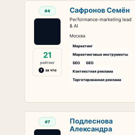
Сафронов Семён
#4
Performance-marketing lead
& AI
Москва
Маркетинг
21
Маркетинговые инструменты
рейтинг
SEO
GEO
за что
Контекстная реклама
Таргетированная реклама
Подлеснова
#7
Александра