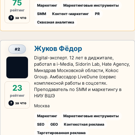
75
Маркетинг
Маркетинговые инструменты
рейтинг
SMM
Контент-маркетинг
PR
за что
Сквозная аналитика
Жуков Фёдор
#2
Digital-эксперт. 12 лет в диджитале,
работал в i-Media, Sidorin Lab, Hate Agency,
Минздрав Московской области, Kokoc
Group. Амбассадор LiveDune (сервис
комплексной работы в соцсетях.
23
Преподаватель по SMM и маркетингу в
НИУ ВШЭ
рейтинг
за что
Москва
Маркетинг
Маркетинговые инструменты
SEO
GEO
Контекстная реклама
Таргетированная реклама