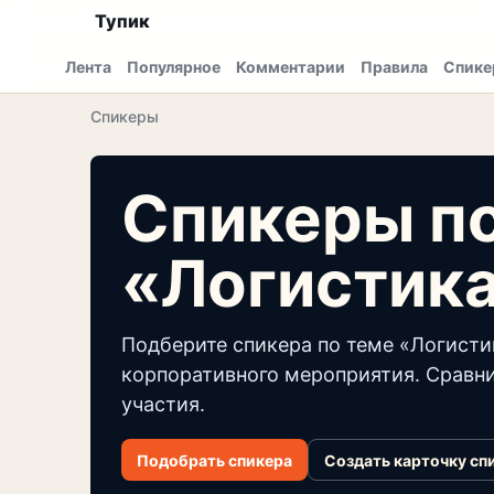
Тупик
Лента
Популярное
Комментарии
Правила
Спике
Спикеры
Спикеры п
«Логистик
Подберите спикера по теме «Логисти
корпоративного мероприятия. Сравни
участия.
Подобрать спикера
Создать карточку сп