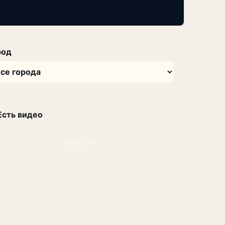
род
Есть видео
Сбросить