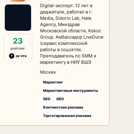
Digital-эксперт. 12 лет в
диджитале, работал в i-
Media, Sidorin Lab, Hate
Agency, Минздрав
Московской области, Kokoc
Group. Амбассадор LiveDune
23
(сервис комплексной
рейтинг
работы в соцсетях.
Преподаватель по SMM и
за что
маркетингу в НИУ ВШЭ
Москва
Маркетинг
Маркетинговые инструменты
SEO
GEO
Контекстная реклама
Таргетированная реклама