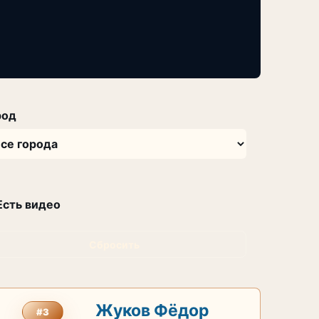
род
Есть видео
Сбросить
Жуков Фёдор
#3