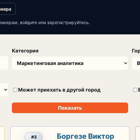
икера
пикерам, войдите или зарегистрируйтесь.
Категория
Го
Может приехать в другой город
Показать
Боргезе Виктор
#2