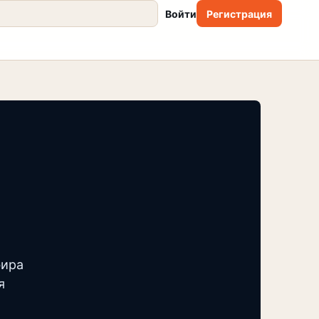
Войти
Регистрация
фира
я