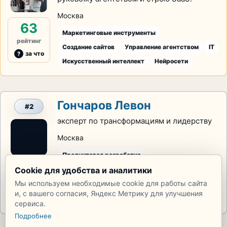
Москва
63
Маркетинговые инструменты
рейтинг
Создание сайтов
Управление агентством
IT
за что
Искусственный интеллект
Нейросети
Гончаров Левон
#2
эксперт по трансформациям и лидерству
Москва
Продуктовая разработка
20
Cookie для удобства и аналитики
Корпоративная культура
Мотивация
Мы используем необходимые cookie для работы сайта
Управление командами
Лидерство
рейтинг
и, с вашего согласия, Яндекс Метрику для улучшения
за что
Построение IT-продуктов
сервиса.
Подробнее