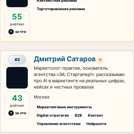
Контекстная реклама
Таргетированная реклама
55
рейтинг
за что
Дмитрий Сатаров
#2
★
Маркетолог-практик, основатель
агентства «Эй, Стартапер!»: рассказываю
про AI в маркетинге на реальных цифрах,
кейсах и честных провалах
43
Москва
рейтинг
Маркетинговые инструменты
за что
Digital-стратегия
B2B
Контент
Управление агентством
Нейросети