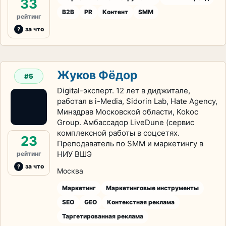
33
B2B
PR
Контент
SMM
рейтинг
за что
Жуков Фёдор
#5
Digital-эксперт. 12 лет в диджитале,
работал в i-Media, Sidorin Lab, Hate Agency,
Минздрав Московской области, Kokoc
Group. Амбассадор LiveDune (сервис
комплексной работы в соцсетях.
23
Преподаватель по SMM и маркетингу в
НИУ ВШЭ
рейтинг
за что
Москва
Маркетинг
Маркетинговые инструменты
SEO
GEO
Контекстная реклама
Таргетированная реклама