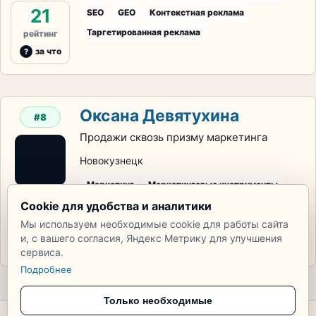
21
SEO
GEO
Контекстная реклама
Таргетированная реклама
рейтинг
за что
Оксана Девятухина
#8
Продажи сквозь призму маркетинга
Новокузнецк
Маркетинг
Маркетинговые инструменты
10
Cookie для удобства и аналитики
SEO
GEO
Контекстная реклама
Мы используем необходимые cookie для работы сайта
Таргетированная реклама
рейтинг
и, с вашего согласия, Яндекс Метрику для улучшения
за что
сервиса.
Подробнее
Только необходимые