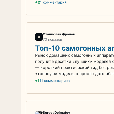
+2
1 комментарий
Станислав Фролов
С
70 показов
Топ-10 самогонных а
Рынок домашних самогонных аппарато
получите десятки «лучших» моделей 
— короткий практический гид без ре
«топовую» модель, а просто дать обз
+1
11 комментариев
Serget Dolmatov