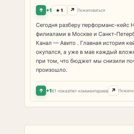
↑
↗
+1
1
★
Пожаловаться
Сегодня разберу перформанс-кейс 
филиалами в Москве и Санкт-Петерб
Канал — Авито . Главная история кей
окупался, а уже в мае каждый вло
при том, что бюджет мы снизили поч
произошло.
↑
↗
+1
61 показ
Нет комментариев
Пожало