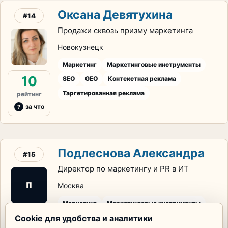
Оксана Девятухина
#14
Продажи сквозь призму маркетинга
Новокузнецк
Маркетинг
Маркетинговые инструменты
10
SEO
GEO
Контекстная реклама
Таргетированная реклама
рейтинг
за что
Подлеснова Александра
#15
Директор по маркетингу и PR в ИТ
П
Москва
Маркетинг
Маркетинговые инструменты
8
Cookie для удобства и аналитики
SEO
GEO
Контент-маркетинг
PR