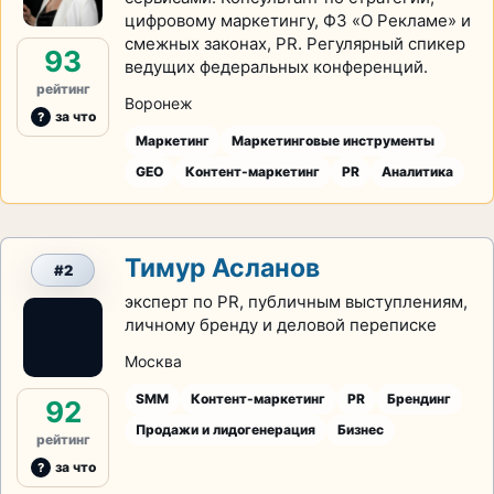
цифровому маркетингу, ФЗ «О Рекламе» и
смежных законах, PR. Регулярный спикер
93
ведущих федеральных конференций.
рейтинг
Воронеж
за что
Маркетинг
Маркетинговые инструменты
GEO
Контент-маркетинг
PR
Аналитика
Тимур Асланов
#2
эксперт по PR, публичным выступлениям,
личному бренду и деловой переписке
Москва
SMM
Контент-маркетинг
PR
Брендинг
92
Продажи и лидогенерация
Бизнес
рейтинг
за что