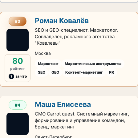
Роман Ковалёв
#3
SEO и GEO-специалист. Маркетолог.
Совладелец рекламного агентства
"Ковалевы"
Москва
80
Маркетинг
Маркетинговые инструменты
рейтинг
SEO
GEO
Контент-маркетинг
PR
за что
Маша Елисеева
#4
CMO Carrot quest. Системный маркетинг,
формирование и управление командой,
бренд-маркетинг
Санкт-Петербург