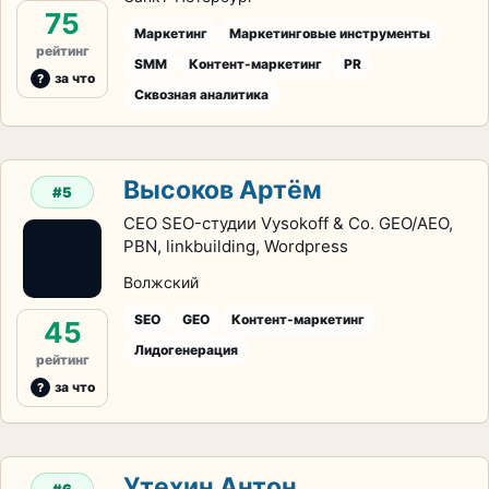
75
Маркетинг
Маркетинговые инструменты
рейтинг
SMM
Контент-маркетинг
PR
за что
Сквозная аналитика
Высоков Артём
#5
CEO SEO-студии Vysokoff & Co. GEO/AEO,
PBN, linkbuilding, Wordpress
Волжский
SEO
GEO
Контент-маркетинг
45
Лидогенерация
рейтинг
за что
Утехин Антон
#6