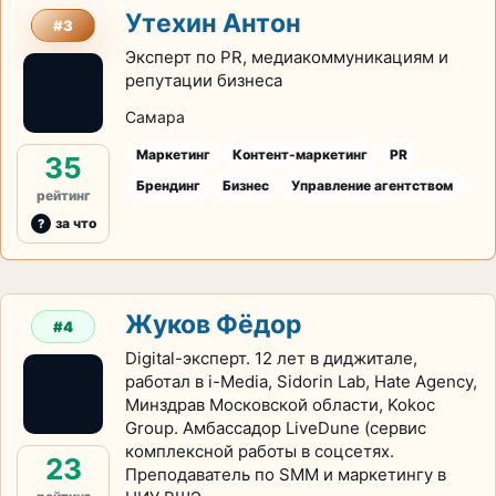
Утехин Антон
#3
Эксперт по PR, медиакоммуникациям и
репутации бизнеса
Самара
Маркетинг
Контент-маркетинг
PR
35
Брендинг
Бизнес
Управление агентством
рейтинг
за что
Жуков Фёдор
#4
Digital-эксперт. 12 лет в диджитале,
работал в i-Media, Sidorin Lab, Hate Agency,
Минздрав Московской области, Kokoc
Group. Амбассадор LiveDune (сервис
комплексной работы в соцсетях.
23
Преподаватель по SMM и маркетингу в