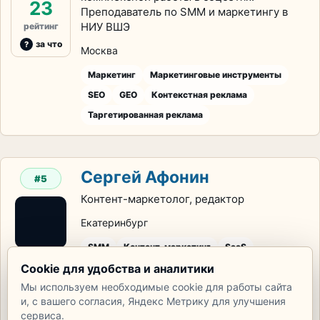
23
Преподаватель по SMM и маркетингу в
НИУ ВШЭ
рейтинг
за что
Москва
Маркетинг
Маркетинговые инструменты
SEO
GEO
Контекстная реклама
Таргетированная реклама
Сергей Афонин
#5
Контент-маркетолог, редактор
Екатеринбург
SMM
Контент-маркетинг
SaaS
20
Cookie для удобства и аналитики
Чат-боты
Обучение персонала
Контент
Мы используем необходимые cookie для работы сайта
рейтинг
и, с вашего согласия, Яндекс Метрику для улучшения
за что
сервиса.