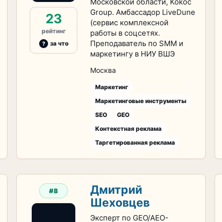
Московской области, Kokoc
Group. Амбассадор LiveDune
23
(сервис комплексной
рейтинг
работы в соцсетях.
Преподаватель по SMM и
за что
маркетингу в НИУ ВШЭ
Москва
Маркетинг
Маркетинговые инструменты
SEO
GEO
Контекстная реклама
Таргетированная реклама
Дмитрий
#8
Шеховцев
Эксперт по GEO/AEO-