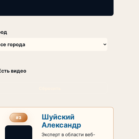
род
Есть видео
Сбросить
Шуйский
#3
Александр
Эксперт в области веб-