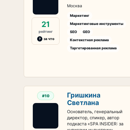
Москва
Маркетинг
21
Маркетинговые инструменты
рейтинг
SEO
GEO
за что
Контекстная реклама
Таргетированная реклама
Гришкина
#10
Светлана
Основатель, генеральный
директор, спикер, автор
подкаста «SPA INSIDER: за
кулисами индустрии»