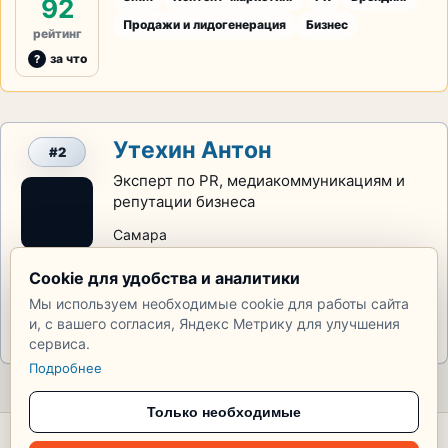
92
Продажи и лидогенерация
Бизнес
рейтинг
за что
Утехин Антон
#2
Эксперт по PR, медиакоммуникациям и
репутации бизнеса
Самара
Маркетинг
Контент-маркетинг
PR
35
Cookie для удобства и аналитики
Брендинг
Бизнес
Управление агентством
Мы используем необходимые cookie для работы сайта
рейтинг
и, с вашего согласия, Яндекс Метрику для улучшения
за что
сервиса.
Подробнее
Только необходимые
© 2026 Тупик