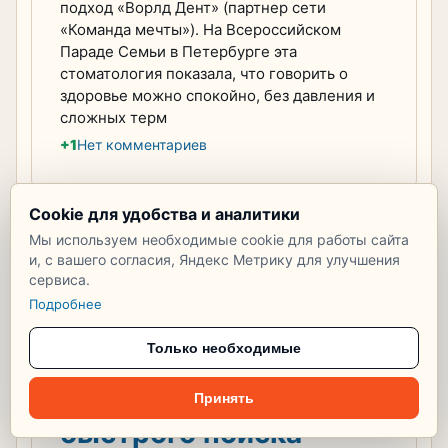
подход «Ворлд Дент» (партнер сети
«Команда мечты»). На Всероссийском
Параде Семьи в Петербурге эта
стоматология показала, что говорить о
здоровье можно спокойно, без давления и
сложных терм
+1
Нет комментариев
Cookie для удобства и аналитики
Мы используем необходимые cookie для работы сайта
TrustMed
и, с вашего согласия, Яндекс Метрику для улучшения
57 показов
сервиса.
Где можно купить
Подробнее
магний в
Только необходимые
Благовещенске? Топ
онлайн-сервисов для
Принять
быстрого поиска