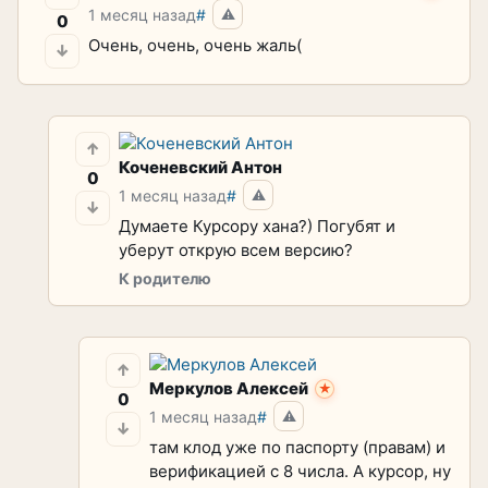
1 месяц назад
#
⚠
0
Очень, очень, очень жаль(
↓
↑
Коченевский Антон
0
1 месяц назад
#
⚠
↓
Думаете Курсору хана?) Погубят и
уберут открую всем версию?
К родителю
↑
Меркулов Алексей
★
0
1 месяц назад
#
⚠
↓
там клод уже по паспорту (правам) и
верификацией с 8 числа. А курсор, ну