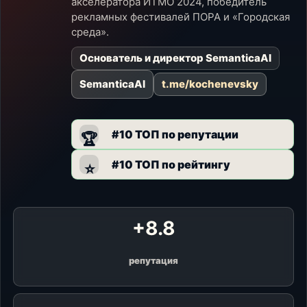
акселератора ИТМО 2024, победитель
рекламных фестивалей ПОРА и «Городская
среда».
Основатель и директор SemanticaAI
SemanticaAI
t.me/kochenevsky
#10 ТОП по репутации
🏆
#10 ТОП по рейтингу
⭐
+8.8
репутация