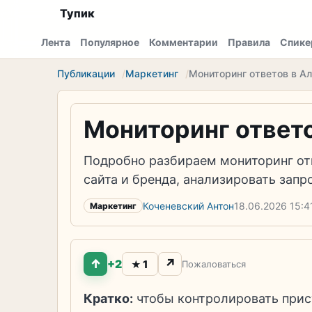
Тупик
Лента
Популярное
Комментарии
Правила
Спике
Публикации
Маркетинг
Мониторинг ответов в Ал
Мониторинг ответо
Подробно разбираем мониторинг отв
сайта и бренда, анализировать запр
Коченевский Антон
18.06.2026
15:4
Маркетинг
↑
↗
+2
1
★
Пожаловаться
Кратко:
чтобы контролировать прису