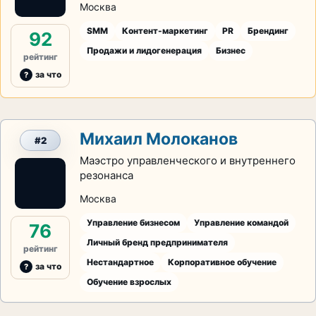
Москва
SMM
Контент-маркетинг
PR
Брендинг
92
Продажи и лидогенерация
Бизнес
рейтинг
за что
Михаил Молоканов
#2
Маэстро управленческого и внутреннего
резонанса
Москва
Управление бизнесом
Управление командой
76
Личный бренд предпринимателя
рейтинг
Нестандартное
Корпоративное обучение
за что
Обучение взрослых