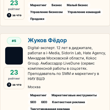
23
Маркетинг
Бизнес
Малый бизнес
рейтинг
Управление бизнесом
Управление командой
за что
Продажи
Жуков Фёдор
#5
Digital-эксперт. 12 лет в диджитале,
работал в i-Media, Sidorin Lab, Hate Agency,
Минздрав Московской области, Kokoc
Group. Амбассадор LiveDune (сервис
комплексной работы в соцсетях.
23
Преподаватель по SMM и маркетингу в
НИУ ВШЭ
рейтинг
за что
Москва
Маркетинг
Маркетинговые инструменты
SEO
GEO
Контекстная реклама
Таргетированная реклама