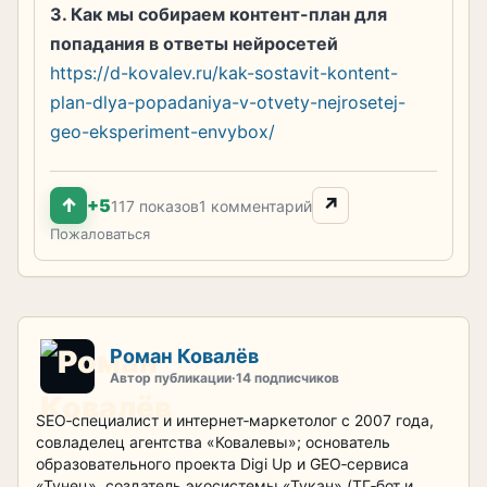
3. Как мы собираем контент-план для
попадания в ответы нейросетей
https://d-kovalev.ru/kak-sostavit-kontent-
plan-dlya-popadaniya-v-otvety-nejrosetej-
geo-eksperiment-envybox/
↑
↗
+5
117 показов
1 комментарий
Пожаловаться
Роман Ковалёв
Автор публикации
·
14 подписчиков
SEO‑специалист и интернет‑маркетолог с 2007 года,
совладелец агентства «Ковалевы»; основатель
образовательного проекта Digi Up и GEO‑сервиса
«Тунец», создатель экосистемы «Тукан» (TГ‑бот и