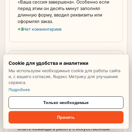
«Ваша сессия завершена». Особенно если
перед этим он десять минут заполнял
длинную форму, вводил реквизиты или
оформлял заказ.
+3
Нет комментариев
Lork
Cookie для удобства и аналитики
151 показ
Мы используем необходимые cookie для работы сайта
Как мы создаем Lork и
и, с вашего согласия, Яндекс Метрику для улучшения
сервиса.
исследуем новые
Подробнее
возможности
искусственного
Только необходимые
интеллекта
Принять
Рассказ о создании Lork, развитии проекта и
опыте команды в работе с искусственным