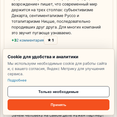
возрождение» пишет, что современный мир
держится на трех столпах: субъективизме
Декарта, сентиментализме Руссо и
тоталитаризме Ницше, последовательно
породивших друг друга. Для многих компаний
это звучит пугающе узнаваемо.
★
+3
2 комментария
1
Cookie для удобства и аналитики
Мы используем необходимые cookie для работы сайта
и, с вашего согласия, Яндекс Метрику для улучшения
Михаил Молоканов
сервиса.
16 июля 2026 · 38 показов
Подробнее
Управление
беспокойством в
Только необходимые
партнерстве и в
Принять
компании
Зачем человеку на самом деле нужен партнер?