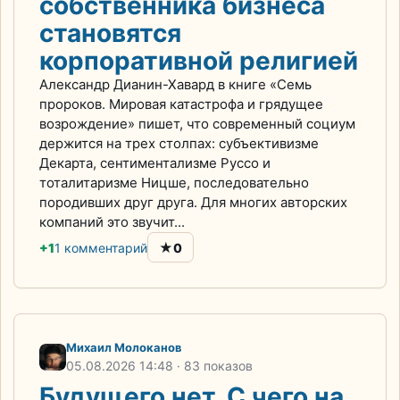
собственника бизнеса
становятся
корпоративной религией
Александр Дианин-Хавард в книге «Семь
пророков. Мировая катастрофа и грядущее
возрождение» пишет, что современный социум
держится на трех столпах: субъективизме
Декарта, сентиментализме Руссо и
тоталитаризме Ницше, последовательно
породивших друг друга. Для многих авторских
компаний это звучит...
★
+1
1 комментарий
0
Михаил Молоканов
05.08.2026
14:48
· 83 показов
Будущего нет. С чего на